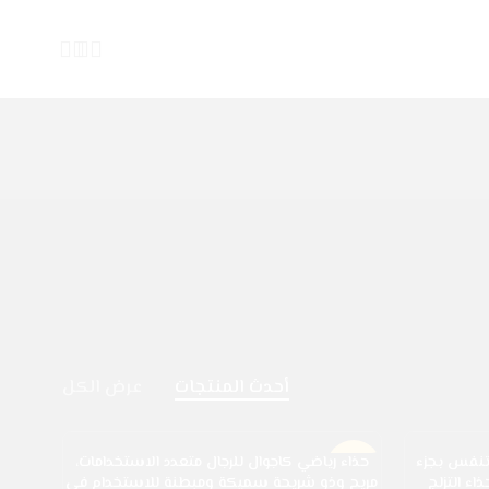
أحدث المنتجات
عرض الكل
 تنفس بجزء
حذاء رياضي كاجوال للرجال متعدد الاستخدامات،
-2%
 التزلج
مريح وذو شريحة سميكة ومبطنة للاستخدام في