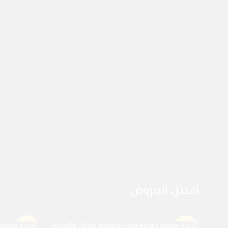
أفضل العروض
أحذية رياضية خفيفة الوزن وشاملة للرجال والنساء،
أحذية رياضية