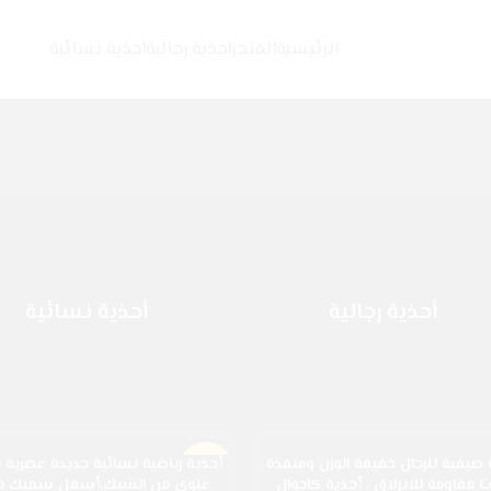
الرئيسية
المتجر
احذية رجالية
احذية نسائية
أحذية رجالية
أحذية نسائية
 صيفية للرجال خفيفة الوزن ومنفذة
أحذية رياضية نسائية جديدة عصرية
-10%
ت مقاومة للانزلاق ، أحذية كاجوال
علوي من الشبك،أسفل سميك حذاء