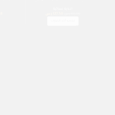
مسطحة، أحذية رياضية نسائية مسطحة، أحذية
نسائية
مصنوع من شبك
احذية نسائية
127.50
ر.س
38
175.00
ر.س
تحديد أحد الخيارات