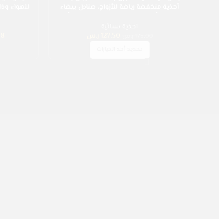
-36%
-27%
أحذية منخفضة رياضة للأزواج، صنادل بيضاء
للهواء وذا
مسطحة، أحذية رياضية نسائية مسطحة، أحذية
نسائية
مصنوع من شبك
احذية نسائية
127.50
ر.س
38
175.00
ر.س
تحديد أحد الخيارات