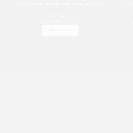
-2%
 التزلج
مريح وذو شريحة سميكة ومبطنة للاستخدام في
رجي
الأنشطة الخارجية، حروف شخصية وألوان متباينة
مصنوع من جلد ولوح تخطيط للربط وتدريب، أبيض
احذية رجالية
كاجوال
248.90
ر.س
255.00
ر.س
تحديد أحد الخيارات