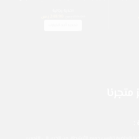
رجي
الأنشطة الخارجية، حروف شخصية وألوان متباينة
مصنوع من جلد ولوح تخطيط للربط وتدريب، أبيض
احذية رجالية
كاجوال
248.90
ر.س
255.00
ر.س
تحديد أحد الخيارات
 متجرنا
:
ة الرياضية تناسب جميع الأنشطة، من الجري إلى التدريب