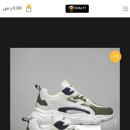
0
0.00
ر.س
-2%