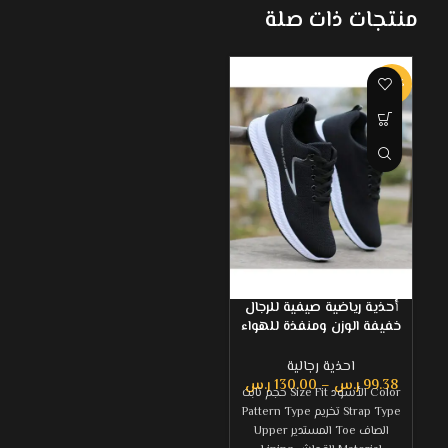
منتجات ذات صلة
-36%
أحذية رياضية صيفية للرجال
خفيفة الوزن ومنفذة للهواء
وذات مقاومة للانزلاق ،
أحذية كاجوال عصرية
احذية رجالية
متعددة الاستخدامات موديل
99.38
ر.س
–
130.00
ر.س
Color الأسود Size Fit حجم ثابت
2024 جديد مصنوع من
Strap Type تخريم Pattern Type
شبكة مقاومة للروائح
الصاف Toe المستدير Upper
الكريهة ، أحذية للرجال